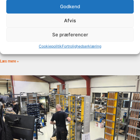
Godkend
Sommerne er over os og tavlerne kommer ud af
døren
Afvis
14. juli 2026
Se præferencer
Selvom sommeren er over os, og mange nyder en velfortjent
ferie, har vores fantastiske kollegaer – både i Danmark og
Cookiepolitik
Fortrolighedserklæring
Polen – knoklet for at
Læs mere »