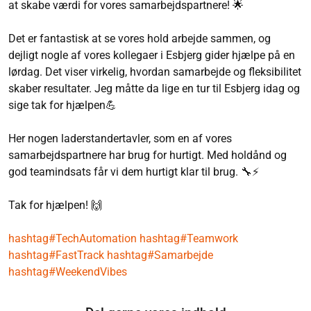
at skabe værdi for vores samarbejdspartnere! 🌟
Det er fantastisk at se vores hold arbejde sammen, og
dejligt nogle af vores kollegaer i Esbjerg gider hjælpe på en
lørdag. Det viser virkelig, hvordan samarbejde og fleksibilitet
skaber resultater. Jeg måtte da lige en tur til Esbjerg idag og
sige tak for hjælpen💪
Her nogen laderstandertavler, som en af vores
samarbejdspartnere har brug for hurtigt. Med holdånd og
god teamindsats får vi dem hurtigt klar til brug. 🔧⚡
Tak for hjælpen! 🙌
hashtag#TechAutomation
hashtag#Teamwork
hashtag#FastTrack
hashtag#Samarbejde
hashtag#WeekendVibes