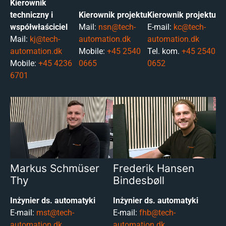
Kierownik
techniczny i
Kierownik projektu
Kierownik projektu
współwłaściciel
Mail:
nsn@tech-
E-mail:
kc@tech-
Mail:
kj@tech-
automation.dk
automation.dk
automation.dk
Mobile:
+45 2540
Tel. kom.
+45 2540
Mobile:
+45 4236
0665
0652
6701
Markus Schmüser
Frederik Hansen
Thy
Bindesbøll
Inżynier ds. automatyki
Inżynier ds. automatyki
E-mail:
mst@tech-
E-mail:
fhb@tech-
automation.dk
automation.dk