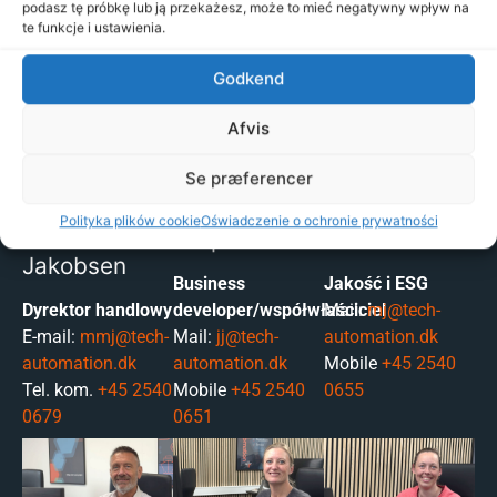
Mail:
kr@tech-automation.dk
E-mail:
aa@tech-
podasz tę próbkę lub ją przekażesz, może to mieć negatywny wpływ na
Mobile:
+45 2540 0696
automation.dk
te funkcje i ustawienia.
Tel. kom.
+45 2540 0685
Godkend
ADMINISTRACJA
Afvis
Se præferencer
Polityka plików cookie
Oświadczenie o ochronie prywatności
Martin Møller
Jesper Juul
Merete Juul
Jakobsen
Business
Jakość i ESG
Dyrektor handlowy
developer/współwłaściciel
Mail:
mj@tech-
E-mail:
mmj@tech-
Mail:
jj@tech-
automation.dk
automation.dk
automation.dk
Mobile
+45 2540
Tel. kom.
+45 2540
Mobile
+45 2540
0655
0679
0651