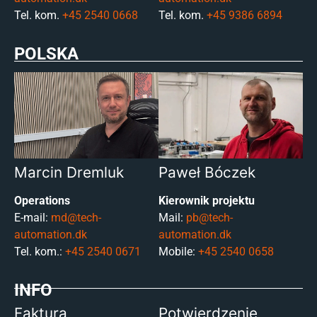
Tel. kom.
+45 2540 0668
Tel. kom.
+45 9386 6894
POLSKA
Marcin Dremluk
Paweł Bóczek
Operations
Kierownik projektu
E-mail:
md@tech-
Mail:
pb@tech-
automation.dk
automation.dk
Tel. kom.:
+45 2540 0671
Mobile:
+45 2540 0658
INFO
Faktura
Potwierdzenie