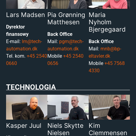
Lars Madsen
Pia Grønning
Maria
Matthesen
Nyholm
Dyrektor
Bjergegaard
finansowy
Back Office
E-mail:
lm@tech-
Mail:
pgm@tech-
Back Office
automation.dk
automation.dk
Mail:
mnb@bp-
Tel. kom.
+45 2540
Mobile
+45 2540
eltavler.dk
0660
0656
Mobile
+45 7568
4330
TECHNOLOGIA
Kasper Juul
Niels Skytte
Kim
Nielsen
Clemmensen