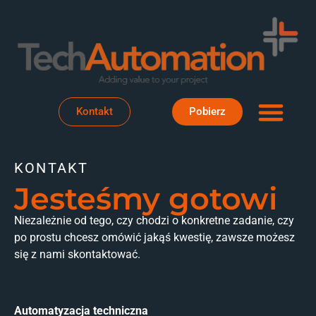
Obszary dzia
Dom projek
O TechA
Kontakt
Pobierz
KONTAKT
Jesteśmy gotowi
Niezależnie od tego, czy chodzi o konkretne zadanie, czy
po prostu chcesz omówić jakąś kwestię, zawsze możesz
się z nami skontaktować.
Automatyzacja techniczna