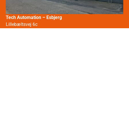
Tech Automation – Esbjerg
Lillebæltsvej 6c
6715 Esbjerg, Dania
+45 25 40 06 50
Tech Automation – Szczecin
Dąbska 69
70-789 Szczecin