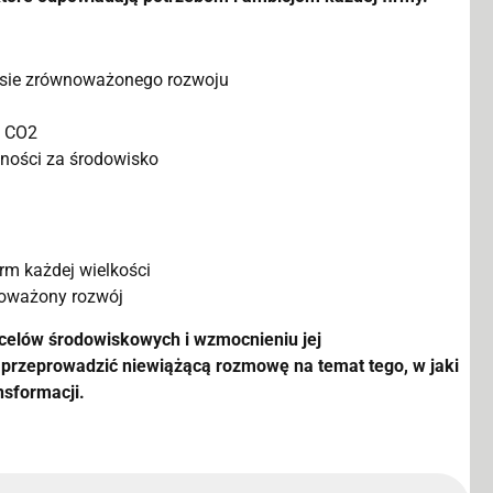
esie zrównoważonego rozwoju
i CO2
lności za środowisko
rm każdej wielkości
noważony rozwój
j celów środowiskowych i wzmocnieniu jej
by przeprowadzić niewiążącą rozmowę na temat tego, w jaki
nsformacji.