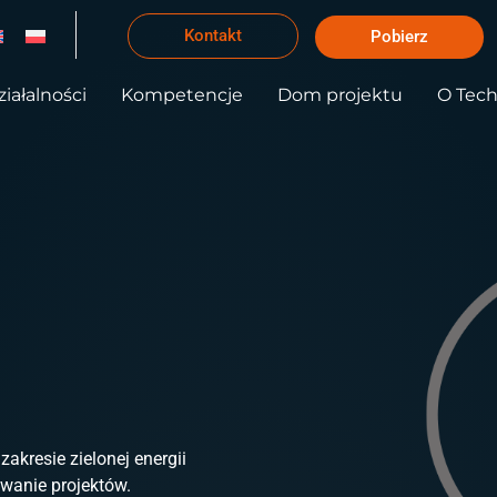
Kontakt
Pobierz
iałalności
Kompetencje
Dom projektu
O Tec
kresie zielonej energii
owanie projektów.