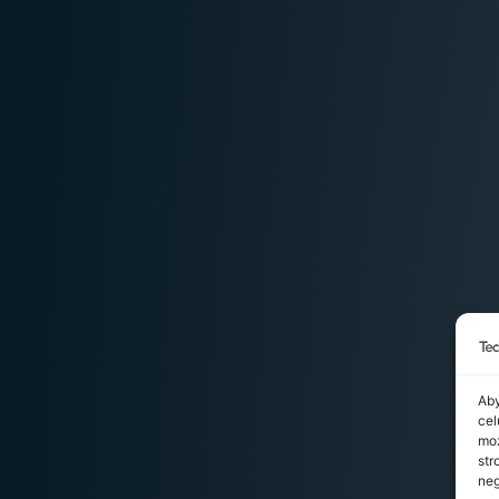
Aby
cel
moż
str
neg