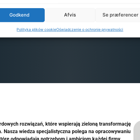
Godkend
Afvis
Se præferencer
Polityka plików cookie
Oświadczenie o ochronie prywatności
rdowych rozwiązań, które wspierają zieloną transformację
h.
Nasza wiedza specjalistyczna polega na opracowywaniu
 które odpowiadają potrzebom i ambicjom każdej firmy.