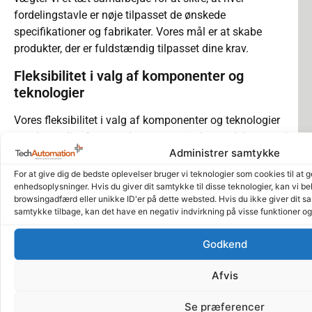
fordelingstavle er nøje tilpasset de ønskede
specifikationer og fabrikater. Vores mål er at skabe
produkter, der er fuldstændig tilpasset dine krav.
Fleksibilitet i valg af komponenter og
teknologier
Vores fleksibilitet i valg af komponenter og teknologier
gør det muligt for os at levere præcis det produkt, som du
Administrer samtykke
forventer, uanset kompleksitet eller størrelse. Vi arbejder
med en bred vifte af leverandører og teknologier for at
For at give dig de bedste oplevelser bruger vi teknologier som cookies til at 
sikre, at din fordelingstavle opfylder alle dine
enhedsoplysninger. Hvis du giver dit samtykke til disse teknologier, kan vi b
browsingadfærd eller unikke ID'er på dette websted. Hvis du ikke giver dit sa
forventninger.
samtykke tilbage, kan det have en negativ indvirkning på visse funktioner o
Kontakt os for optimering af din
Godkend
tavleproduktion
Kontakt os i dag for at diskutere dine behov og se,
Afvis
hvordan vi kan hjælpe med at optimere din virksomheds
Se præferencer
energistyring. Sammen kan vi finde den bedste løsning