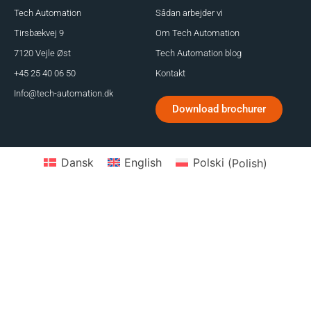
Tech Automation
Sådan arbejder vi
Tirsbækvej 9
Om Tech Automation
7120 Vejle Øst
Tech Automation blog
+45 25 40 06 50
Kontakt
Info@tech-automation.dk
Download brochurer
Dansk
English
Polski
(
Polish
)