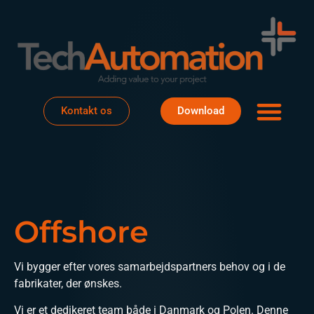
Om os
Det sker
Kontakt os
Download
Offshore
Vi bygger efter vores samarbejdspartners behov og i de
fabrikater, der ønskes.
Vi er et dedikeret team både i Danmark og Polen. Denne