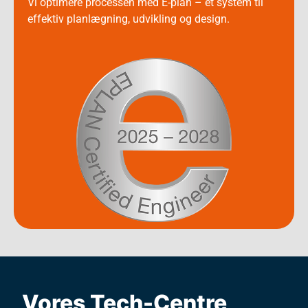
Vi optimere processen med E-plan – et system til
effektiv planlægning, udvikling og design.
Vores Tech-Centre