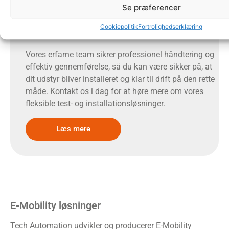
Se præferencer
installation af dine tavler og anlæg. Uanset projektets
størrelse eller kompleksitet tilpasser vi vores service,
Cookiepolitik
Fortrolighedserklæring
så den matcher dine behov og tidsplan.
Vores erfarne team sikrer professionel håndtering og
effektiv gennemførelse, så du kan være sikker på, at
dit udstyr bliver installeret og klar til drift på den rette
måde. Kontakt os i dag for at høre mere om vores
fleksible test- og installationsløsninger.
Læs mere
E-Mobility løsninger
Tech Automation udvikler og producerer E-Mobility