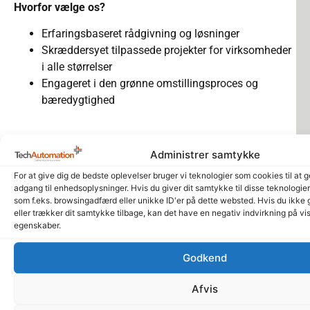
Hvorfor vælge os?
Erfaringsbaseret rådgivning og løsninger
Skræddersyet tilpassede projekter for virksomheder
i alle størrelser
Engageret i den grønne omstillingsproces og
bæredygtighed
Vi står klar til at hjælpe din virksomhed med at realisere
Administrer samtykke
sine miljømål og styrke sin konkurrenceevne. Kontakt
os i dag for en uforpligtende dialog om, hvordan vi kan
For at give dig de bedste oplevelser bruger vi teknologier som cookies til at 
adgang til enhedsoplysninger. Hvis du giver dit samtykke til disse teknologie
bidrage til din grønne omstilling.
som f.eks. browsingadfærd eller unikke ID'er på dette websted. Hvis du ikke 
eller trækker dit samtykke tilbage, kan det have en negativ indvirkning på vi
egenskaber.
Godkend
Vi kan teste og opstille jeres
anlæg hos os, eller hos jer ​
Afvis
Hos os tilbyder vi fleksible løsninger til test og