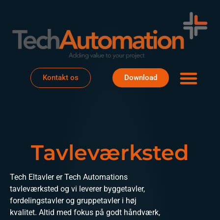
Om os
Det sker
Kontakt os
Download
Tavleværksted
Tech Eltavler er Tech Automations
tavleværksted og vi leverer byggetavler,
fordelingstavler og gruppetavler i høj
kvalitet. Altid med fokus på godt håndværk,