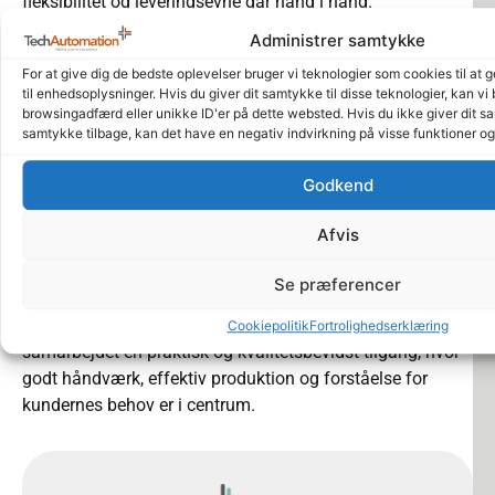
fleksibilitet og leveringsevne går hånd i hånd.
Administrer samtykke
Hos Tech Eltavler er fokus rettet mod opbygning af
byggetavler, fordelingstavler og gruppetavler
, produceret
For at give dig de bedste oplevelser bruger vi teknologier som cookies til at
til enhedsoplysninger. Hvis du giver dit samtykke til disse teknologier, kan vi
med høj faglighed og stor præcision. Hver tavle bliver
browsingadfærd eller unikke ID'er på dette websted. Hvis du ikke giver dit sa
bygget med fokus på driftssikkerhed, holdbarhed og en
samtykke tilbage, kan det have en negativ indvirkning på visse funktioner o
ensartet høj kvalitet, så kunderne får en løsning, der
fungerer i praksis og lever op til de krav, der stilles i
Godkend
hverdagen.
Afvis
Det tætte samarbejde mellem Tech Automation og Tech
Eltavler gør det muligt at tilbyde kunderne en stærk og
Se præferencer
pålidelig partner med adgang til specialiserede
kompetencer inden for tavlebygning. Tech Eltavler tilfører
Cookiepolitik
Fortrolighedserklæring
samarbejdet en praktisk og kvalitetsbevidst tilgang, hvor
godt håndværk, effektiv produktion og forståelse for
kundernes behov er i centrum.