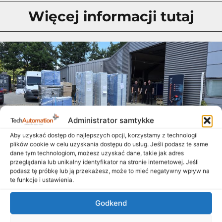
Więcej informacji tutaj
Administrator samtykke
Aby uzyskać dostęp do najlepszych opcji, korzystamy z technologii
plików cookie w celu uzyskania dostępu do usług. Jeśli podasz te same
dane tym technologiom, możesz uzyskać dane, takie jak adres
przeglądania lub unikalny identyfikator na stronie internetowej. Jeśli
Zbliża się lato, a tablice wychodzą na ulicę
podasz tę próbkę lub ją przekażesz, może to mieć negatywny wpływ na
14. lipca 2026
te funkcje i ustawienia.
Chociaż lato już w pełni i wielu z nas cieszy się zasłużonymi
Godkend
wakacjami, nasi wspaniali współpracownicy – zarówno w
Danii, jak i w Polsce –