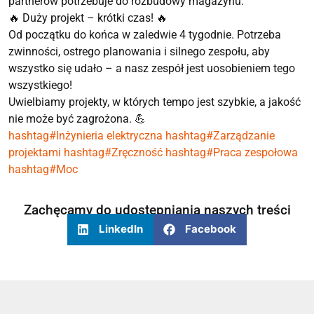
partnerów potrzebuje do rozbudowy magazynu.
🔥 Duży projekt – krótki czas! 🔥
Od początku do końca w zaledwie 4 tygodnie. Potrzeba
zwinności, ostrego planowania i silnego zespołu, aby
wszystko się udało – a nasz zespół jest uosobieniem tego
wszystkiego!
Uwielbiamy projekty, w których tempo jest szybkie, a jakość
nie może być zagrożona. 💪
hashtag#Inżynieria elektryczna
hashtag#Zarządzanie
projektami
hashtag#Zręczność
hashtag#Praca zespołowa
hashtag#Moc
Zachęcamy do udostępniania naszych treści
LinkedIn
Facebook