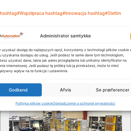
hashtag#Współpraca
hashtag#Innowacja
hashtag#Stettin
Zachęcamy do udostępniania naszych treści
Administrator samtykke
LinkedIn
Facebook
 uzyskać dostęp do najlepszych opcji, korzystamy z technologii plików cookie
u uzyskania dostępu do usług. Jeśli podasz te same dane tym technologiom,
esz uzyskać dane, takie jak adres przeglądania lub unikalny identyfikator na
onie internetowej. Jeśli podasz tę próbkę lub ją przekażesz, może to mieć
atywny wpływ na te funkcje i ustawienia.
Więcej informacji tutaj
Godkend
Afvis
Se præferencer
Polityka plików cookie
Oświadczenie o ochronie prywatności