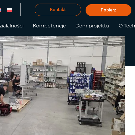
Kontakt
Pobierz
iałalności
Kompetencje
Dom projektu
O Tec