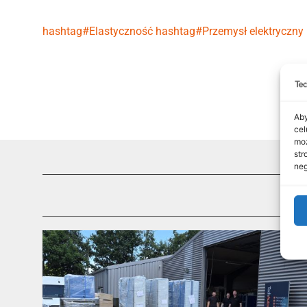
hashtag#Elastyczność
hashtag#Przemysł elektryczny
Aby
cel
moż
str
neg