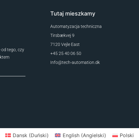
Tutaj mieszkamy
Automatyzacja techniczna
Tirsbækvej 9
7120 Vejle East
 od tego, czy
+45 25 40 06 50
ektem
Info@tech-automation.dk
Dansk
(
Duński
)
English
(
Angielski
)
Polski