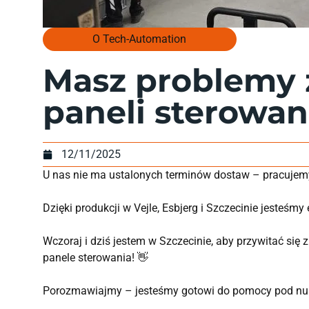
O Tech-Automation
Masz problemy z
paneli sterowan
12/11/2025
U nas nie ma ustalonych terminów dostaw – pracujemy 
Dzięki produkcji w Vejle, Esbjerg i Szczecinie jesteśm
Wczoraj i dziś jestem w Szczecinie, aby przywitać się 
panele sterowania! 👋
Porozmawiajmy – jesteśmy gotowi do pomocy pod num