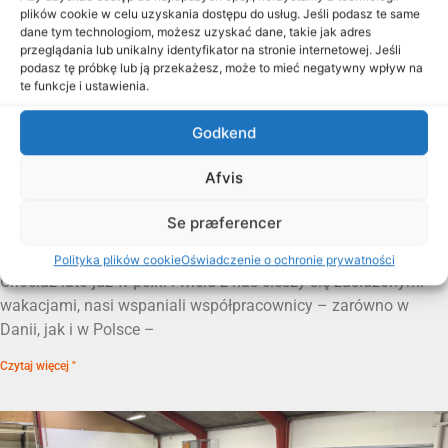
plików cookie w celu uzyskania dostępu do usług. Jeśli podasz te same
dane tym technologiom, możesz uzyskać dane, takie jak adres
przeglądania lub unikalny identyfikator na stronie internetowej. Jeśli
podasz tę próbkę lub ją przekażesz, może to mieć negatywny wpływ na
te funkcje i ustawienia.
Godkend
Afvis
Se præferencer
Zbliża się lato, a tablice wychodzą na ulicę
14. lipca 2026
Polityka plików cookie
Oświadczenie o ochronie prywatności
Chociaż lato już w pełni i wielu z nas cieszy się zasłużonymi
wakacjami, nasi wspaniali współpracownicy – zarówno w
Danii, jak i w Polsce –
Czytaj więcej "