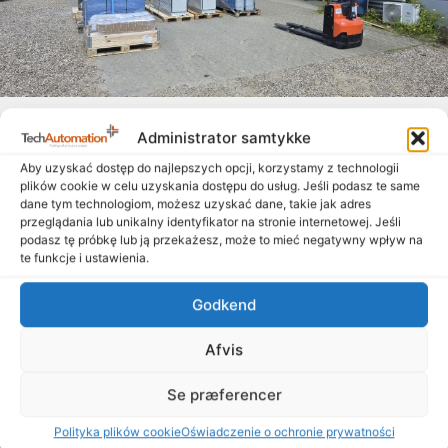
Zbliża się lato, a tablice wychodzą na ulicę
Administrator samtykke
14. lipca 2026
Aby uzyskać dostęp do najlepszych opcji, korzystamy z technologii
Chociaż lato już w pełni i wielu z nas cieszy się zasłużonymi
plików cookie w celu uzyskania dostępu do usług. Jeśli podasz te same
wakacjami, nasi wspaniali współpracownicy – zarówno w
dane tym technologiom, możesz uzyskać dane, takie jak adres
przeglądania lub unikalny identyfikator na stronie internetowej. Jeśli
Danii, jak i w Polsce –
podasz tę próbkę lub ją przekażesz, może to mieć negatywny wpływ na
te funkcje i ustawienia.
Czytaj więcej "
Godkend
Afvis
Se præferencer
Polityka plików cookie
Oświadczenie o ochronie prywatności