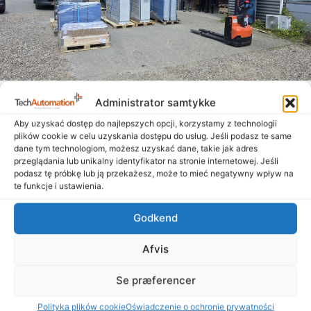
Zbliża się lato, a tablice wychodzą na ulicę
Administrator samtykke
14. lipca 2026
Aby uzyskać dostęp do najlepszych opcji, korzystamy z technologii
Chociaż lato już w pełni i wielu z nas cieszy się zasłużonymi
plików cookie w celu uzyskania dostępu do usług. Jeśli podasz te same
dane tym technologiom, możesz uzyskać dane, takie jak adres
wakacjami, nasi wspaniali współpracownicy – zarówno w
przeglądania lub unikalny identyfikator na stronie internetowej. Jeśli
Danii, jak i w Polsce –
podasz tę próbkę lub ją przekażesz, może to mieć negatywny wpływ na
te funkcje i ustawienia.
Czytaj więcej "
Godkend
Afvis
Se præferencer
Polityka plików cookie
Oświadczenie o ochronie prywatności