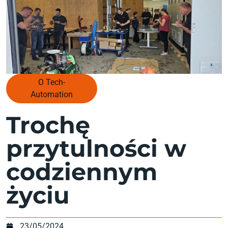
O Tech-
Automation
Trochę
przytulności w
codziennym
życiu
23/05/2024