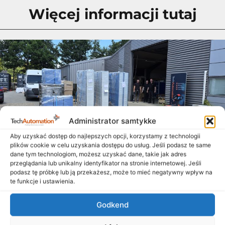
Więcej informacji tutaj
Administrator samtykke
Aby uzyskać dostęp do najlepszych opcji, korzystamy z technologii
plików cookie w celu uzyskania dostępu do usług. Jeśli podasz te same
dane tym technologiom, możesz uzyskać dane, takie jak adres
przeglądania lub unikalny identyfikator na stronie internetowej. Jeśli
Zbliża się lato, a tablice wychodzą na ulicę
podasz tę próbkę lub ją przekażesz, może to mieć negatywny wpływ na
14. lipca 2026
te funkcje i ustawienia.
Chociaż lato już w pełni i wielu z nas cieszy się zasłużonymi
Godkend
wakacjami, nasi wspaniali współpracownicy – zarówno w
Danii, jak i w Polsce –