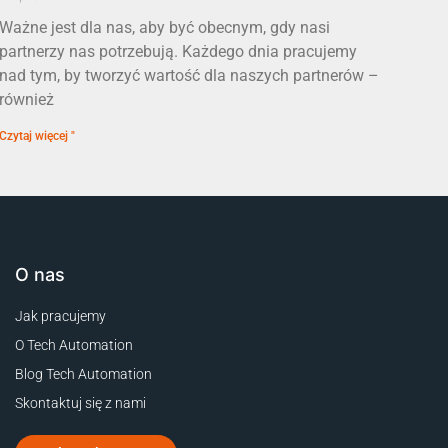
Ważne jest dla nas, aby być obecnym, gdy nasi
partnerzy nas potrzebują. Każdego dnia pracujemy
nad tym, by tworzyć wartość dla naszych partnerów –
również
Czytaj więcej "
O nas
Jak pracujemy
O Tech Automation
Blog Tech Automation
Skontaktuj się z nami