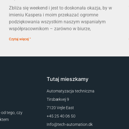
Zbliża się weekend i jest to doskonała okazja, by w
imieniu Kaspera i moim przekazać ogromne
podziękowania wszystkim naszym wspaniałym
współpracownikom – zarówno w biurze,
Czytaj więcej "
Tutaj mieszkamy
Automatyzacja techniczna
Tirsbækvej 9
7120 Vejle East
 od tego, czy
+45 25 40 06 50
ektem
Info@tech-automation.dk