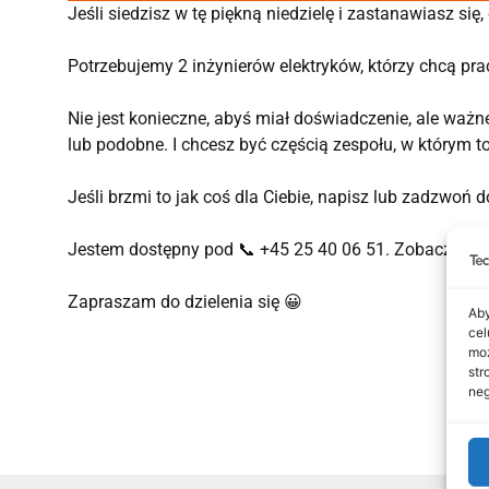
Jeśli siedzisz w tę piękną niedzielę i zastanawiasz si
Potrzebujemy 2 inżynierów elektryków, którzy chcą pra
Nie jest konieczne, abyś miał doświadczenie, ale ważne
lub podobne. I chcesz być częścią zespołu, w którym t
Jeśli brzmi to jak coś dla Ciebie, napisz lub zadzwoń 
Jestem dostępny pod 📞 +45 25 40 06 51. Zobacz wię
Zapraszam do dzielenia się 😀
Aby
cel
moż
str
neg