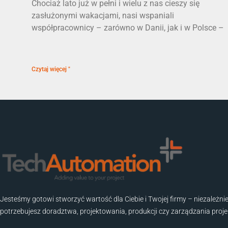
Chociaż lato już w pełni i wielu z nas cieszy się
zasłużonymi wakacjami, nasi wspaniali
współpracownicy – zarówno w Danii, jak i w Polsce –
Czytaj więcej "
Jesteśmy gotowi stworzyć wartość dla Ciebie i Twojej firmy – niezależnie
potrzebujesz doradztwa, projektowania, produkcji czy zarządzania proj