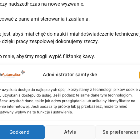
ę, czy nadszedł czas na nowe wyzwanie.
cować z panelami sterowania i zasilania.
 jest, abyś miał chęć do nauki i miał doświadczenie techniczne j
o dzięki pracy zespołowej dokonujemy rzeczy.
do mnie, abyśmy mogli wypić filiżankę kawy.
cej na
www.tech-automation.dk
Administrator samtykke
 uzyskać dostęp do najlepszych opcji, korzystamy z technologii plików cookie
u uzyskania dostępu do usług. Jeśli podasz te same dane tym technologiom,
esz uzyskać dane, takie jak adres przeglądania lub unikalny identyfikator na
Zachęcamy do udostępniania naszych treści
onie internetowej. Jeśli podasz tę próbkę lub ją przekażesz, może to mieć
atywny wpływ na te funkcje i ustawienia.
LinkedIn
Facebook
Godkend
Afvis
Se præferencer