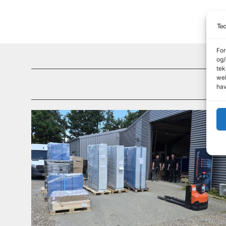
For
og/
tek
web
hav