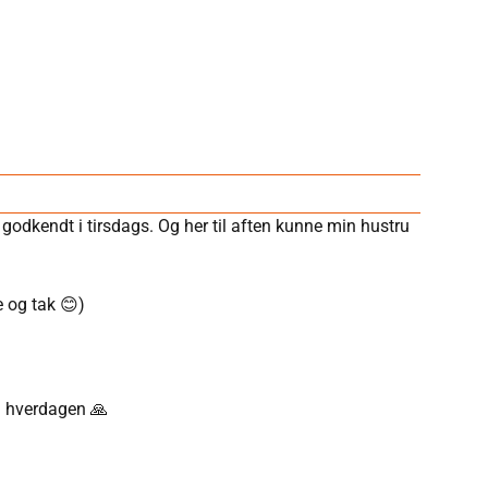
 godkendt i tirsdags. Og her til aften kunne min hustru
e og tak 😊)
 i hverdagen 🙏