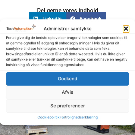
Del gerne vores indhold
LinkedIn
Facebook
Administrer samtykke
For at give dig de bedste oplevelser bruger vi teknologier som cookies til
at gemme og/eller få adgang til enhedsoplysninger. Hvis du giver dit
samtykke til disse teknologier, kan vi behandle data som f.eks.
browsingadfærd eller unikke ID'er på dette websted. Hvis du ikke giver
dit samtykke eller trækker dit samtykke tilbage, kan det have en negativ
Her kan du læse mere
indvirkning på visse funktioner og egenskaber.
Godkend
Afvis
Se præferencer
Cookiepolitik
Fortrolighedserklæring