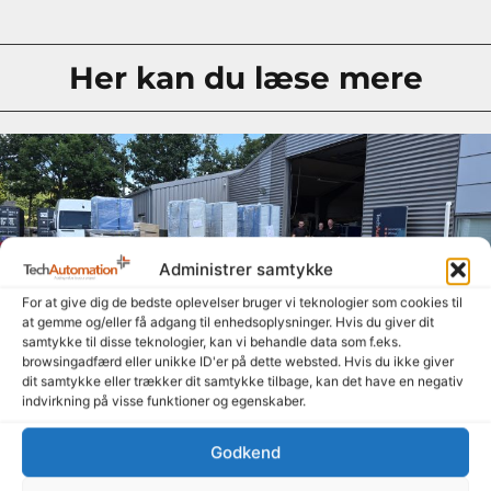
Her kan du læse mere
Administrer samtykke
For at give dig de bedste oplevelser bruger vi teknologier som cookies til
at gemme og/eller få adgang til enhedsoplysninger. Hvis du giver dit
samtykke til disse teknologier, kan vi behandle data som f.eks.
browsingadfærd eller unikke ID'er på dette websted. Hvis du ikke giver
dit samtykke eller trækker dit samtykke tilbage, kan det have en negativ
indvirkning på visse funktioner og egenskaber.
Sommerne er over os og tavlerne kommer ud af
døren
Godkend
14. juli 2026
Selvom sommeren er over os, og mange nyder en velfortjent