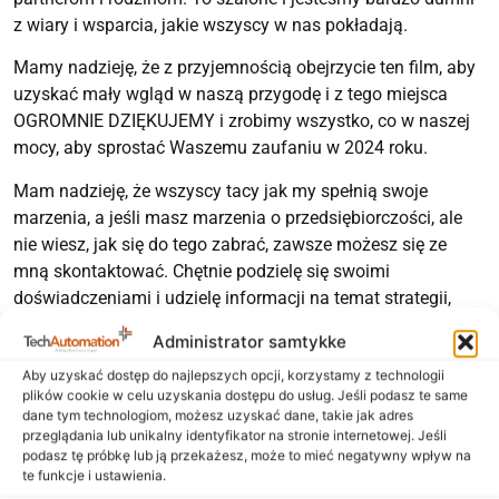
z wiary i wsparcia, jakie wszyscy w nas pokładają.
Mamy nadzieję, że z przyjemnością obejrzycie ten film, aby
uzyskać mały wgląd w naszą przygodę i z tego miejsca
OGROMNIE DZIĘKUJEMY i zrobimy wszystko, co w naszej
mocy, aby sprostać Waszemu zaufaniu w 2024 roku.
Mam nadzieję, że wszyscy tacy jak my spełnią swoje
marzenia, a jeśli masz marzenia o przedsiębiorczości, ale
nie wiesz, jak się do tego zabrać, zawsze możesz się ze
mną skontaktować. Chętnie podzielę się swoimi
doświadczeniami i udzielę informacji na temat strategii,
planów działania itp.
Administrator samtykke
Wesołych Świąt i Szczęśliwego Nowego Roku.
Aby uzyskać dostęp do najlepszych opcji, korzystamy z technologii
plików cookie w celu uzyskania dostępu do usług. Jeśli podasz te same
OGLĄDAJ WIDEO >>
dane tym technologiom, możesz uzyskać dane, takie jak adres
przeglądania lub unikalny identyfikator na stronie internetowej. Jeśli
podasz tę próbkę lub ją przekażesz, może to mieć negatywny wpływ na
Zachęcamy do udostępniania naszych treści
te funkcje i ustawienia.