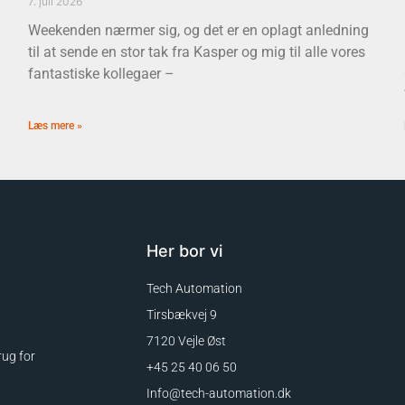
7. juli 2026
Weekenden nærmer sig, og det er en oplagt anledning
til at sende en stor tak fra Kasper og mig til alle vores
fantastiske kollegaer –
Læs mere »
Her bor vi
Tech Automation
Tirsbækvej 9
7120 Vejle Øst
rug for
+45 25 40 06 50
Info@tech-automation.dk