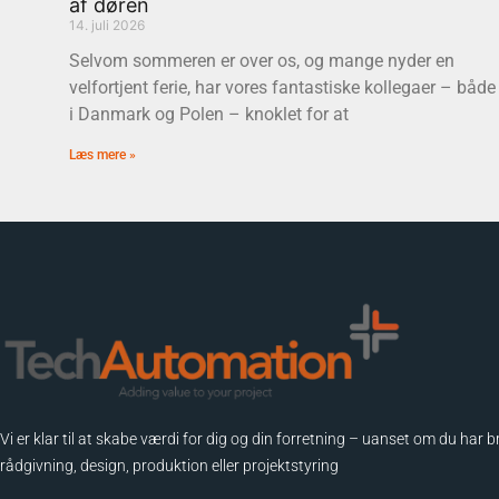
af døren
14. juli 2026
Selvom sommeren er over os, og mange nyder en
velfortjent ferie, har vores fantastiske kollegaer – både
i Danmark og Polen – knoklet for at
Læs mere »
Vi er klar til at skabe værdi for dig og din forretning – uanset om du har b
rådgivning, design, produktion eller projektstyring