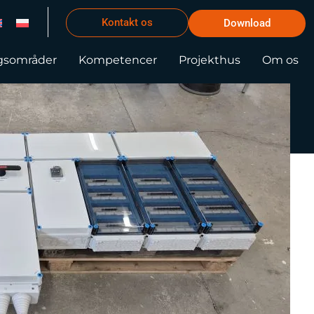
Kontakt os
Download
gsområder
Kompetencer
Projekthus
Om os