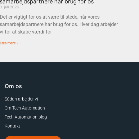
samarbejdspartnere har brug for os
3. juli 2026
Det er vigtigt for os at være til stede, når vores
samarbejdspartnere har brug for os. Hver dag arbejder
vi for at skabe værdi for
Læs mere »
Om os
Sådan arbejder vi
Om Tech Automation
Tech Automation blog
Kontakt