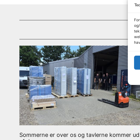
For
og/
tek
web
hav
Sommerne er over os og tavlerne kommer ud