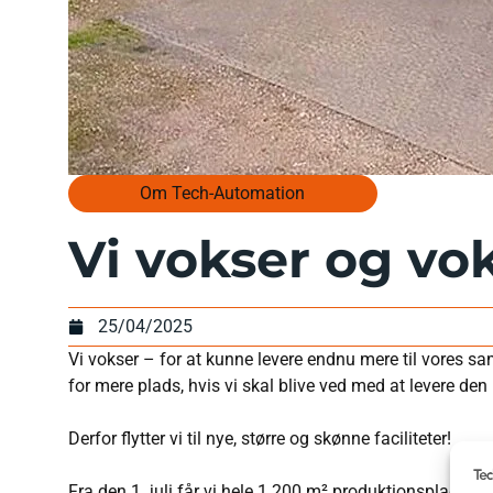
Om Tech-Automation
Vi vokser og vo
25/04/2025
Vi vokser – for at kunne levere endnu mere til vores sa
for mere plads, hvis vi skal blive ved med at levere den 
Derfor flytter vi til nye, større og skønne faciliteter!
Fra den 1. juli får vi hele 1.200 m² produktionsplads o