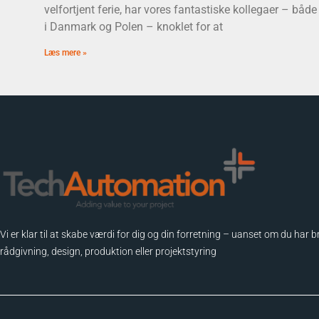
velfortjent ferie, har vores fantastiske kollegaer – både
i Danmark og Polen – knoklet for at
Læs mere »
Vi er klar til at skabe værdi for dig og din forretning – uanset om du har b
rådgivning, design, produktion eller projektstyring