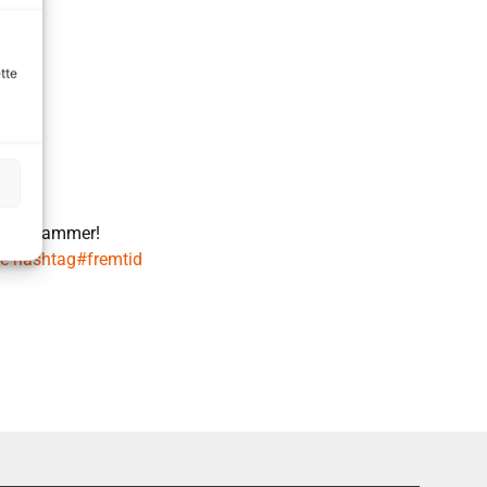
tte
s nye rammer!
e
hashtag#fremtid