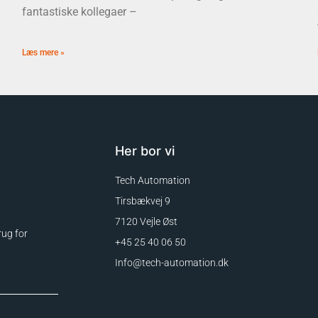
fantastiske kollegaer –
Læs mere »
Her bor vi
Tech Automation
Tirsbækvej 9
7120 Vejle Øst
rug for
+45 25 40 06 50
Info@tech-automation.dk