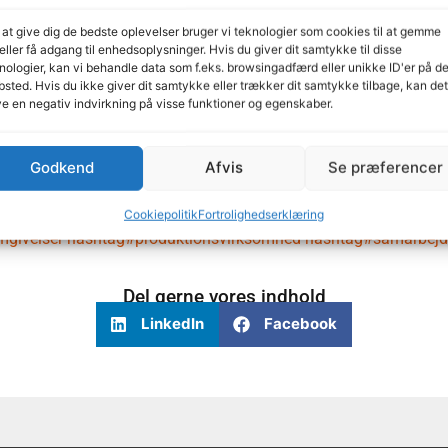
 at give dig de bedste oplevelser bruger vi teknologier som cookies til at gemme
eller få adgang til enhedsoplysninger. Hvis du giver dit samtykke til disse
nologier, kan vi behandle data som f.eks. browsingadfærd eller unikke ID'er på de
sted. Hvis du ikke giver dit samtykke eller trækker dit samtykke tilbage, kan det
e en negativ indvirkning på visse funktioner og egenskaber.
de samarbejdspartnere
re værdi for dem, vi er her for – jer, vores samarbejdspartnere.
Godkend
Afvis
Se præferencer
ger i de kommende måneder – og til at byde jer velkommen i vore
Cookiepolitik
Fortrolighedserklæring
givelser
hashtag#produktionsvirksomhed
hashtag#samarbejd
Del gerne vores indhold
LinkedIn
Facebook