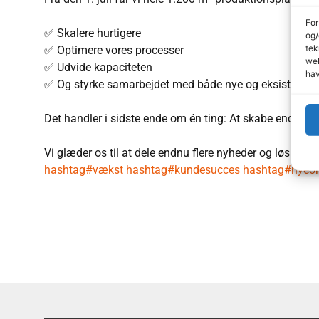
For
✅ Skalere hurtigere
og/
tek
✅ Optimere vores processer
web
✅ Udvide kapaciteten
hav
✅ Og styrke samarbejdet med både nye og eksisteren
Det handler i sidste ende om én ting: At skabe endnu me
Vi glæder os til at dele endnu flere nyheder og løsnin
hashtag#vækst
hashtag#kundesucces
hashtag#nyeom