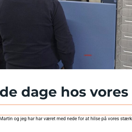
e dage hos vores a
rtin og jeg har har været med nede for at hilse på vores stærke