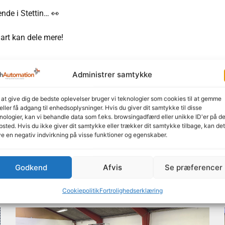
nde i Stettin… 👀
art kan dele mere!
Administrer samtykke
Del gerne vores indhold
 at give dig de bedste oplevelser bruger vi teknologier som cookies til at gemme
LinkedIn
Facebook
eller få adgang til enhedsoplysninger. Hvis du giver dit samtykke til disse
nologier, kan vi behandle data som f.eks. browsingadfærd eller unikke ID'er på de
sted. Hvis du ikke giver dit samtykke eller trækker dit samtykke tilbage, kan det
e en negativ indvirkning på visse funktioner og egenskaber.
Godkend
Afvis
Se præferencer
Her kan du læse mere
Cookiepolitik
Fortrolighedserklæring