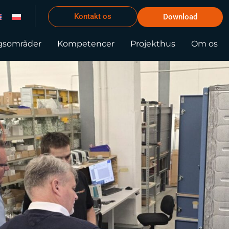
Kontakt os
Download
gsområder
Kompetencer
Projekthus
Om os